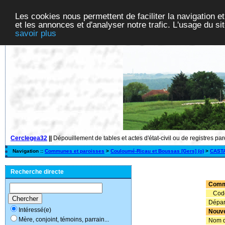
Les cookies nous permettent de faciliter la navigation et
et les annonces et d'analyser notre trafic. L'usage du s
savoir plus
Cerclegea32
||
Dépouillement de tables et actes d'état-civil ou de registres pa
Navigation ::
Communes et paroisses
>
Couloumé-Ricau et Boussas [Gers] (o)
>
CAST
Recherche directe
Com
Code
Dépar
Intéressé(e)
Nouv
Mère, conjoint, témoins, parrain...
Nom de