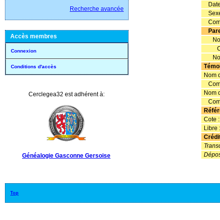
Date 
Recherche avancée
Sexe
Comm
Par
Accès membres
Nom 
Com
Connexion
Nom 
Témo
Conditions d'accès
Nom d
Comm
Nom d
Cerclegea32 est adhérent à:
Comm
Référ
Cote 
Libre 
Crédi
Transc
Dépos
Généalogie Gasconne Gersoise
Top