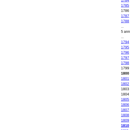
1784
1785
1786
1787
1788
...
5 an
...
1794
1795
1796
1797
1798
1799
1800
1801
1802
1803
1804
1805
1806
1807
1808
1809
1810